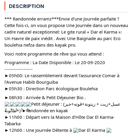
DESCRIPTION
*** Randonnée erramz***Envie d’une Journée parfaite ?
Cette fois-ci, on vous propose Une Journée dans un nouveau
cadre naturel exceptionnel: Le gite rural « Dar el Karma »:
Un Havre de paix inédit . Avec Une Baignade au parc Eco
boulehia nefza dans des kayak pro.
Voici notre programme de rêve qui vous attend :
Programme : La Date Disponible : Le 20-09-2020
-------------------
►05h00: Le rassemblement devant l'assurance Comar à
l'Avenue Habib Bourguiba
►05h30 : Direction Parc écologique Boulehia
►08h30 : Arrivée & Petit Déjeuner Bio .
Petit déjeuner : (عسل+زيت + زيتونة+ڨوته+خبز
طابونة+) ►randonnée en kayak
►11h00 : Départ vers la Maison d’Hôte Dar El Karma-
Tabarka
►12h00 : Une Journée Détente à
Dar El Karma