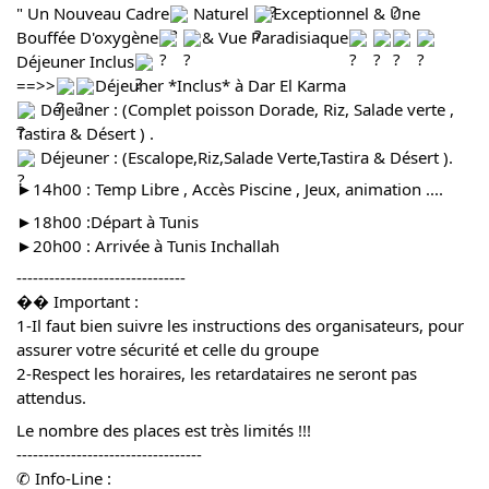
" Un Nouveau Cadre
Naturel
Exceptionnel & Une
Bouffée D'oxygène
& Vue Paradisiaque
Déjeuner Inclus
==>>
Déjeuner *Inclus* à Dar El Karma
Déjeuner : (Complet poisson Dorade, Riz, Salade verte ,
Tastira & Désert ) .
Déjeuner : (Escalope,Riz,Salade Verte,Tastira & Désert ).
►14h00 : Temp Libre , Accès Piscine , Jeux, animation ....
►18h00 :Départ à Tunis
►20h00 : Arrivée à Tunis Inchallah
-------------------------------
�� Important :
1-Il faut bien suivre les instructions des organisateurs, pour
assurer votre sécurité et celle du groupe
2-Respect les horaires, les retardataires ne seront pas
attendus.
Le nombre des places est très limités !!!
----------------------------------
✆ Info-Line :