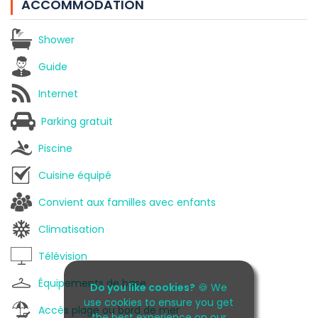
ACCOMMODATION
Shower
Guide
Internet
Parking gratuit
Piscine
Cuisine équipé
Convient aux familles avec enfants
Climatisation
Télévision
Équipements de base
Do you like cookies?
🍪 We
use cookies to ensure you get
Accès plage ou bord de mer
the best experience on our