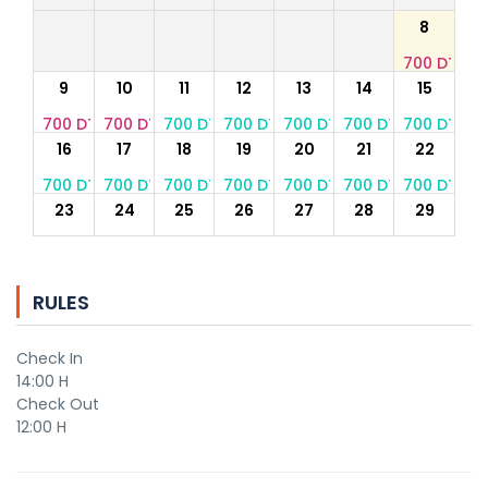
8
700 DT
9
10
11
12
13
14
15
700 DT
700 DT
700 DT
700 DT
700 DT
700 DT
700 DT
16
17
18
19
20
21
22
700 DT
700 DT
700 DT
700 DT
700 DT
700 DT
700 DT
23
24
25
26
27
28
29
700 DT
700 DT
700 DT
700 DT
700 DT
700 DT
700 DT
30
31
RULES
700 DT
700 DT
Check In
14:00 H
Check Out
12:00 H