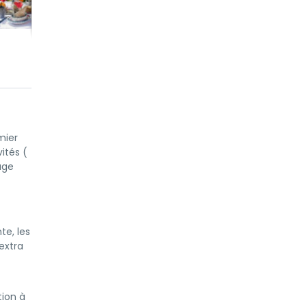
mier
ités (
age
e, les
 extra
ion à