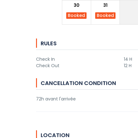
30
31
Booked
Booked
RULES
Check In
14 H
Check Out
12 H
CANCELLATION CONDITION
72h avant l'arrivée
LOCATION