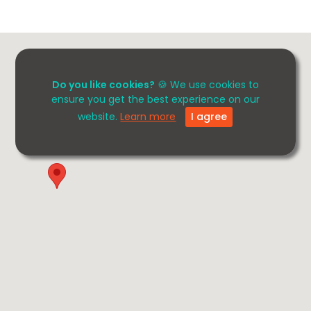
Do you like cookies?
🍪 We use cookies to
ensure you get the best experience on our
website.
Learn more
I agree