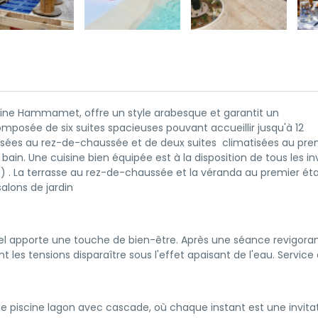
mine Hammamet, offre un style arabesque et garantit un
posée de six suites spacieuses pouvant accueillir jusqu'à 12
tisées au rez-de-chaussée et de deux suites climatisées au pre
ain. Une cuisine bien équipée est à la disposition de tous les inv
le) . La terrasse au rez-de-chaussée et la véranda au premier ét
salons de jardin
 apporte une touche de bien-être. Après une séance revigorant
ant les tensions disparaître sous l'effet apaisant de l'eau. Service
piscine lagon avec cascade, où chaque instant est une invitat