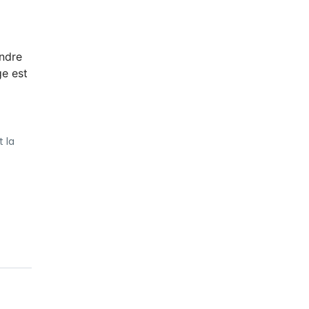
endre
ge est
 la