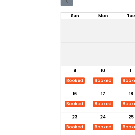
Sun
Mon
Tu
9
10
11
Booked
Booked
Book
16
17
18
Booked
Booked
Book
23
24
25
Booked
Booked
Book