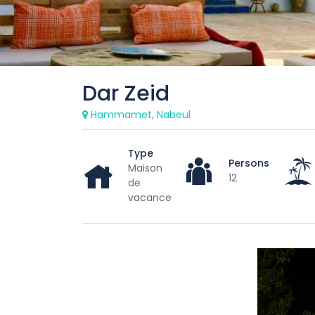
Dar Zeid
Hammamet, Nabeul
Type
Persons
Maison
12
de
vacance