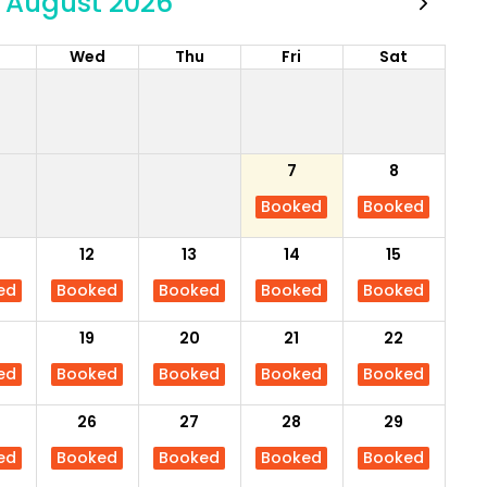
August 2026
e
Wed
Thu
Fri
Sat
7
8
Booked
Booked
12
13
14
15
ed
Booked
Booked
Booked
Booked
19
20
21
22
ed
Booked
Booked
Booked
Booked
26
27
28
29
ed
Booked
Booked
Booked
Booked