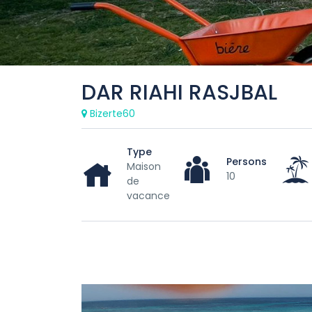
DAR RIAHI RASJBAL
Bizerte60
Type
Persons
Maison
10
de
vacance