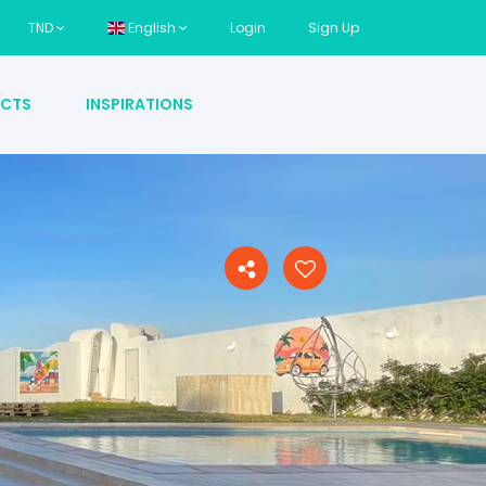
TND
English
Login
Sign Up
CTS
INSPIRATIONS