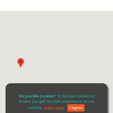
Do you like cookies?
🍪 We use cookies to
ensure you get the best experience on our
website.
Learn more
I agree