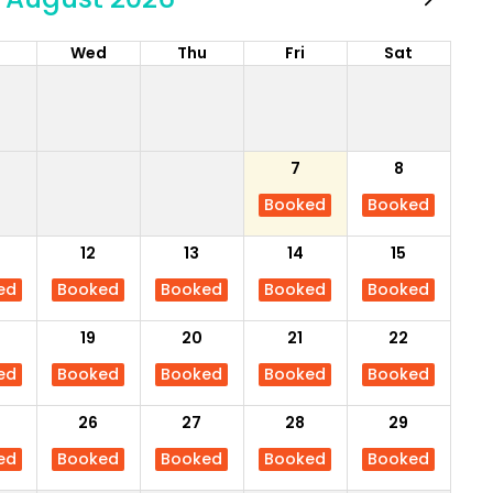
e
Wed
Thu
Fri
Sat
7
8
Booked
Booked
12
13
14
15
ed
Booked
Booked
Booked
Booked
19
20
21
22
ed
Booked
Booked
Booked
Booked
26
27
28
29
ed
Booked
Booked
Booked
Booked