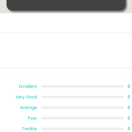
Excellent
0
Very Good
0
Average
0
Poor
0
Terrible
0