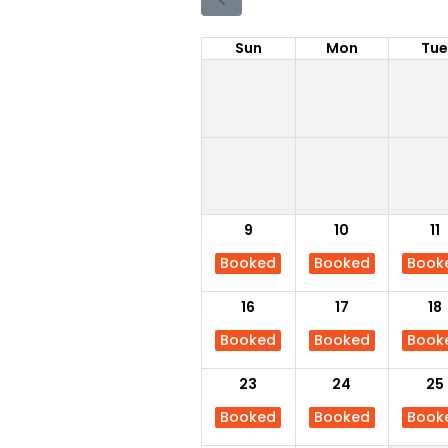
Sun
Mon
Tu
9
10
11
Booked
Booked
Book
16
17
18
Booked
Booked
Book
23
24
25
Booked
Booked
Book