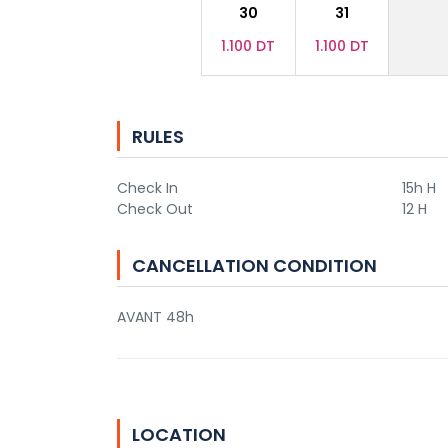
30
31
1.100 DT
1.100 DT
RULES
Check In
15h H
Check Out
12 H
CANCELLATION CONDITION
AVANT 48h
LOCATION