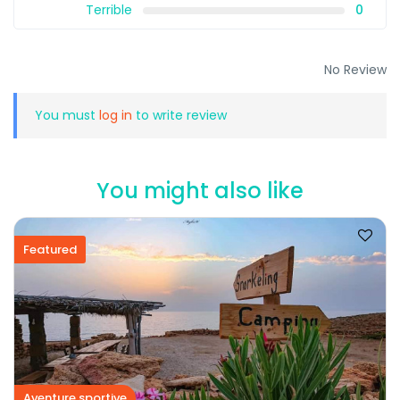
Terrible
0
No Review
You must
log in
to write review
You might also like
Featured
Aventure sportive