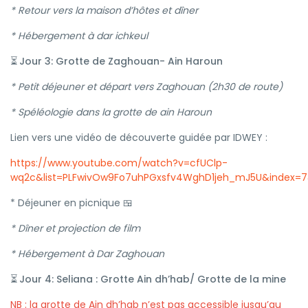
* Retour vers la maison d’hôtes et dîner
* Hébergement à dar ichkeul
Jour 3: Grotte de Zaghouan- Ain Haroun
⏳
* Petit déjeuner et départ vers Zaghouan (2h30 de route)
* Spéléologie dans la grotte de ain Haroun
Lien vers une vidéo de découverte guidée par IDWEY :
https://www.youtube.com/watch?v=cfUClp-
wq2c&list=PLFwivOw9Fo7uhPGxsfv4WghD1jeh_mJ5U&index=
* Déjeuner en picnique
🍱
* Dîner et projection de film
* Hébergement à Dar Zaghouan
Jour 4: Seliana : Grotte Ain dh’hab/ Grotte de la mine
⏳
NB : la grotte de Ain dh’hab n’est pas accessible jusqu’au