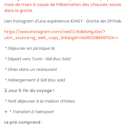
mois de mars à cause de l’Hibernation des chauves-souris
dans la grotte
.
Lien Instagram d'une expérience IDWEY : Grotte Ain Dh'hab
https://www.instagram.com/reel/Cr6dMoHgJGe/?
utm_source=ig_web_copy_link&igsh=MzRlODBiNWFlZA==
* Déjeuner en picnique
🍱
* Départ vers Tunis- Sidi Bou Said
* Dîner dans un restaurant
* Hébergement à Sidi bou said
Jour 5: Fin du voyage !
⏳
* Petit déjeuner à la maison d’hôtes
✈
* Transfert à l’aéroport
Le prix comprend :