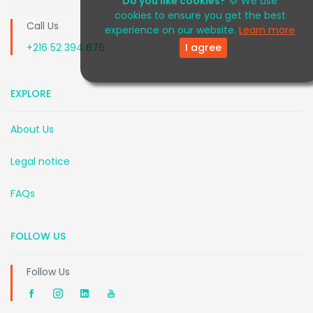
Do you like cookies?
🍪 We use
cookies to ensure you get the best
Call Us
experience on our website.
Learn more
I agree
+216 52 394 676
EXPLORE
About Us
Legal notice
FAQs
FOLLOW US
Follow Us