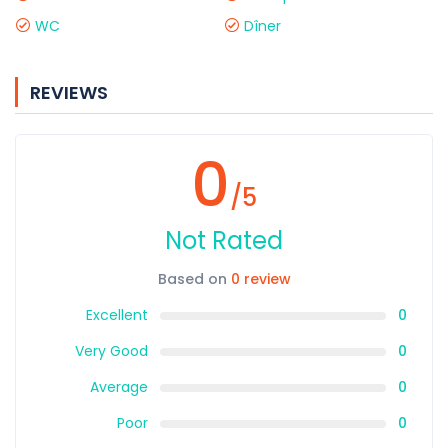
WC
Dîner
REVIEWS
0
/5
Not Rated
Based on
0 review
Excellent
0
Very Good
0
Average
0
Poor
0