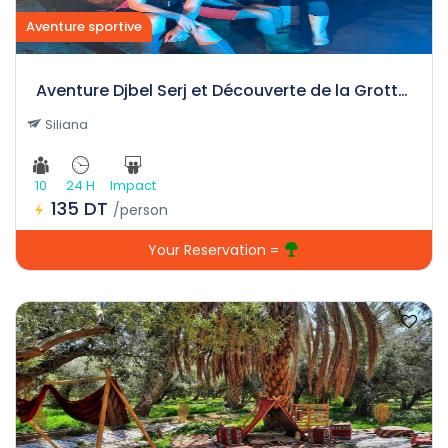
Aventure sportive
Aventure Djbel Serj et Découverte de la Grotte Ain Dhab
Siliana
10
24 H
Impact
135 DT
/person
Your Reservation =