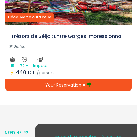
Découverte culturelle
Trésors de Sélja : Entre Gorges Impressionnantes et Histoire Fascinante
Gafsa
15
72 H
Impact
440 DT
/person
Your Reservation =
NEED HELP?