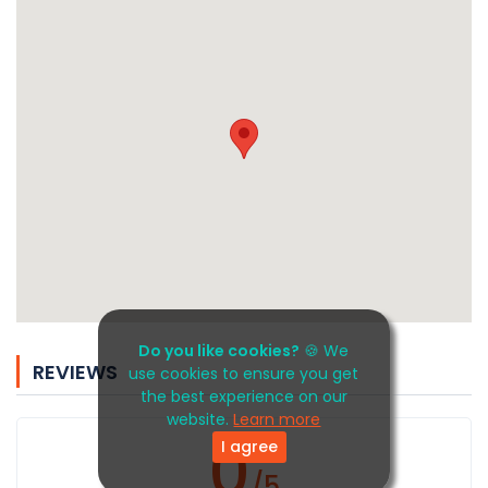
Do you like cookies?
🍪 We
REVIEWS
use cookies to ensure you get
the best experience on our
website.
Learn more
0
I agree
/5