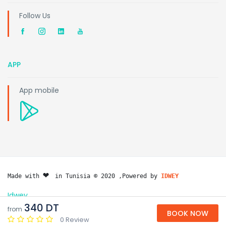
Follow Us
APP
App mobile
❤️ 
Made with 
in Tunisia © 2020 ,Powered by 
IDWEY
Idwey
340 DT
from
BOOK NOW
0 Review