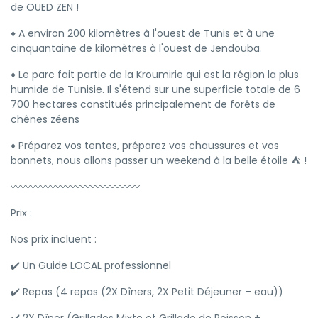
de OUED ZEN !
♦️ A environ 200 kilomètres à l'ouest de Tunis et à une
cinquantaine de kilomètres à l'ouest de Jendouba.
♦️ Le parc fait partie de la Kroumirie qui est la région la plus
humide de Tunisie. Il s'étend sur une superficie totale de 6
700 hectares constitués principalement de forêts de
chênes zéens
♦️ Préparez vos tentes, préparez vos chaussures et vos
bonnets, nous allons passer un weekend à la belle étoile ⛺ !
〰️〰️〰️〰️〰️〰️〰️〰️〰️〰️〰️〰️〰️
Prix :
Nos prix incluent :
✔️ Un Guide LOCAL professionnel
✔️ Repas (4 repas (2X Dîners, 2X Petit Déjeuner – eau))