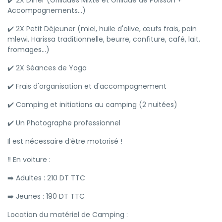
✔️ 2X Dîner (Grillades Mixte et Grillade de Poisson +
Accompagnements...)
✔️ 2X Petit Déjeuner (miel, huile d'olive, œufs frais, pain
mlewi, Harissa traditionnelle, beurre, confiture, café, lait,
fromages...)
✔️ 2X Séances de Yoga
✔️ Frais d'organisation et d'accompagnement
✔️ Camping et initiations au camping (2 nuitées)
✔️ Un Photographe professionnel
Il est nécessaire d’être motorisé !
‼️ En voiture :
➡️ Adultes : 210 DT TTC
➡️ Jeunes : 190 DT TTC
Location du matériel de Camping :