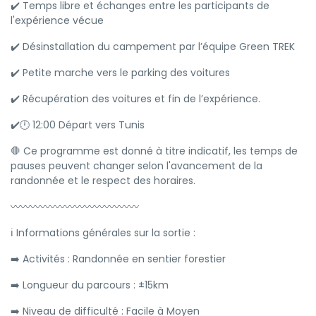
✔️ Temps libre et échanges entre les participants de
l'expérience vécue
✔️ Désinstallation du campement par l’équipe Green TREK
✔️ Petite marche vers le parking des voitures
✔️ Récupération des voitures et fin de l’expérience.
✔️🕛 12:00 Départ vers Tunis
🛑 Ce programme est donné à titre indicatif, les temps de
pauses peuvent changer selon l'avancement de la
randonnée et le respect des horaires.
〰️〰️〰️〰️〰️〰️〰️〰️〰️〰️〰️〰️〰️
ℹ️ Informations générales sur la sortie :
➡️ Activités : Randonnée en sentier forestier
➡️ Longueur du parcours : ±15km
➡️ Niveau de difficulté : Facile à Moyen