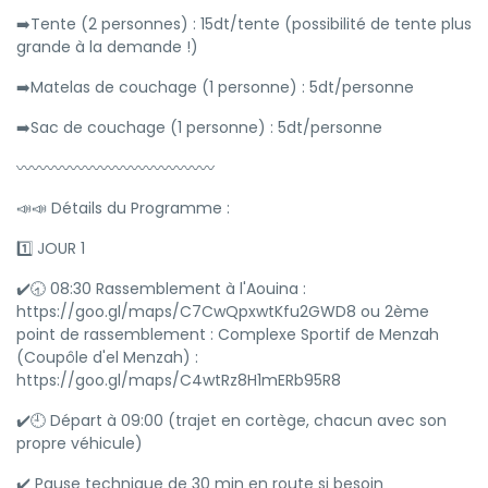
➡️Tente (2 personnes) : 15dt/tente (possibilité de tente plus
grande à la demande !)
➡️Matelas de couchage (1 personne) : 5dt/personne
➡️Sac de couchage (1 personne) : 5dt/personne
〰️〰️〰️〰️〰️〰️〰️〰️〰️〰️〰️〰️〰️
📣📣 Détails du Programme :
1️⃣ JOUR 1
✔️🕣 08:30 Rassemblement à l'Aouina :
https://goo.gl/maps/C7CwQpxwtKfu2GWD8 ou 2ème
point de rassemblement : Complexe Sportif de Menzah
(Coupôle d'el Menzah) :
https://goo.gl/maps/C4wtRz8H1mERb95R8
✔️🕘 Départ à 09:00 (trajet en cortège, chacun avec son
propre véhicule)
✔️ Pause technique de 30 min en route si besoin