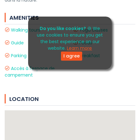
dans la nature.
AMENITIES
Do you like cookies?
🍪 We
Walking tours
Yoga classes
use cookies to ensure you get
the best experience on our
Guide
Foods
website.
Learn more
Parking
Breakfast
I agree
Accès à l'espace de
campement
LOCATION