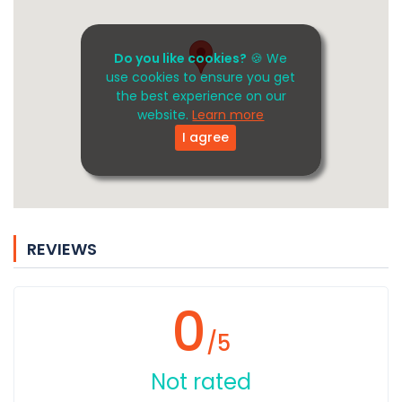
Do you like cookies?
🍪 We
use cookies to ensure you get
the best experience on our
website.
Learn more
I agree
REVIEWS
0
/5
Not rated