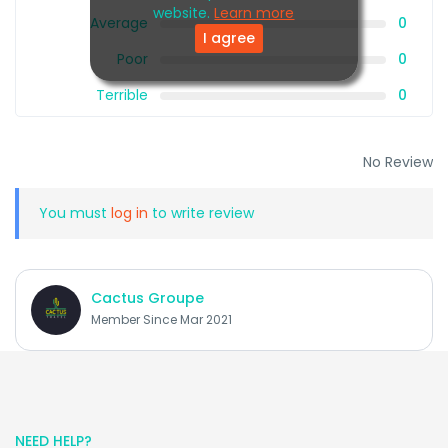
website.
Learn more
Average
0
I agree
Poor
0
Terrible
0
No Review
You must
log in
to write review
Cactus Groupe
Member Since Mar 2021
NEED HELP?