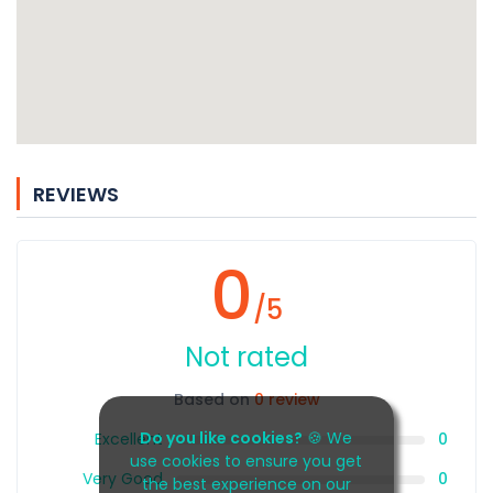
REVIEWS
0
/5
Not rated
Based on
0 review
Do you like cookies?
🍪 We
Excellent
0
use cookies to ensure you get
Very Good
0
the best experience on our