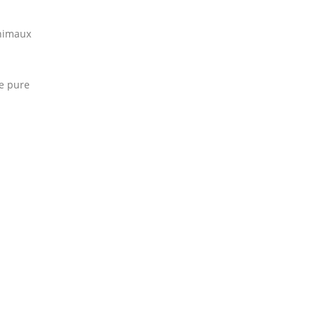
animaux
de pure