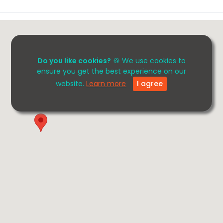
Do you like cookies?
🍪 We use cookies to
ensure you get the best experience on our
website.
Learn more
I agree