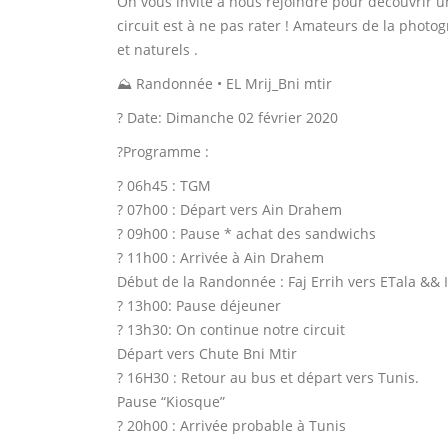
On vous invite à nous rejoindre pour découvrir u
circuit est à ne pas rater ! Amateurs de la photo
et naturels .
⛰ Randonnée • EL Mrij_Bni mtir
? Date: Dimanche 02 février 2020
?Programme :
? 06h45 : TGM
? 07h00 : Départ vers Ain Drahem
? 09h00 : Pause * achat des sandwichs
? 11h00 : Arrivée à Ain Drahem
Début de la Randonnée : Faj Errih vers ETala && I
? 13h00: Pause déjeuner
? 13h30: On continue notre circuit
Départ vers Chute Bni Mtir
? 16H30 : Retour au bus et départ vers Tunis.
Pause “Kiosque”
? 20h00 : Arrivée probable à Tunis