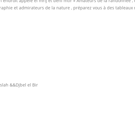
n endroit appelé el mrij et beni mtir » Amateurs de la randonnée , 
graphie et admirateurs de la nature , préparez vous à des tableaux 
slah &&Djbel el Bir