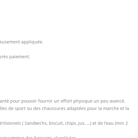
ureusement appliquée.
après paiement.
santé pour pouvoir fournir un effort physique un peu avancé.
lles de sport ou des chaussures adaptées pour la marche et la
ritionnels ( Sandwichs, biscuit, chips, jus, …) et de l’eau (min 2
e consommer des boissons alcoolisées.