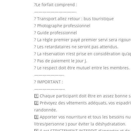
?Le forfait comprend :
——————————-
? Transport allez retour : bus touristique
? Photographe professionnel
? Guide professionnel
? La règle premier payé premier servi sera rigo
? Les retardataires ne seront pas attendus.
? La réservation n’est prise en considération qu’
? Pas de paiement le Jour J.
? Le respect doit être mutuel entre les membres.
———————-
? IMPORTANT :
———————–
1️⃣ Chaque participant doit être en assez bonne 
2️⃣ Prévoyez des vêtements adéquats, vos espadri
randonnée.
3️⃣ Apporter vos nourriture et tous les besoins nut
litres/personne ) pour éviter la déshydratation.
4️⃣ Il est STRICTEMENT INTERDIT d’apporter et d