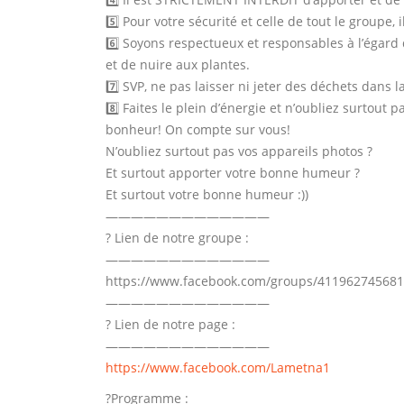
5️⃣ Pour votre sécurité et celle de tout le groupe
6️⃣ Soyons respectueux et responsables à l’égard
et de nuire aux plantes.
7️⃣ SVP, ne pas laisser ni jeter des déchets dans 
8️⃣ Faites le plein d’énergie et n’oubliez surto
bonheur! On compte sur vous!
N’oubliez surtout pas vos appareils photos ?
Et surtout apporter votre bonne humeur ?
Et surtout votre bonne humeur :))
—————————————
? Lien de notre groupe :
—————————————
https://www.facebook.com/groups/411962745681
—————————————
? Lien de notre page :
—————————————
https://www.facebook.com/Lametna1
?Programme :