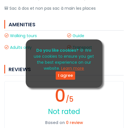
🎒 Sac à dos et non pas sac à main les places
AMENITIES
Walking tours
Guide
Adults only
Transport
Do you like cookies?
🍪 We
use cookies to ensure you get
the best experience on our
website.
Learn more
REVIEWS
I agree
0
/5
Not rated
Based on
0 review