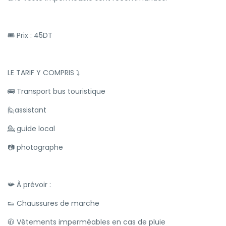
🎟 Prix : 45DT
LE TARIF Y COMPRIS ⤵️
🚌 Transport bus touristique
🙋assistant
💁 guide local
📷 photographe
📯 À prévoir :
👟 Chaussures de marche
🧥 Vêtements imperméables en cas de pluie