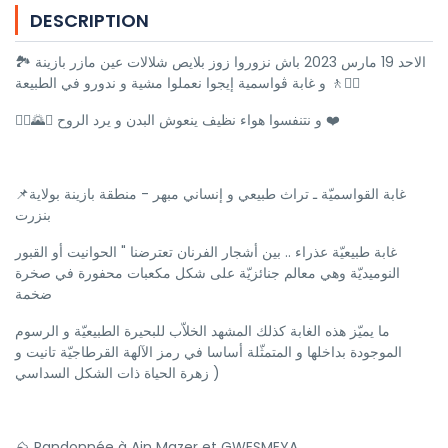
DESCRIPTION
🏞 الاحد 19 مارس 2023 باش نزوروا زوز بلايص شلالات عين مازر بازينة
و غابة ڤواسمية إيجوا نعملوا مشية و ندورو في الطبيعة 🚶🚶‍♀️
🚶‍♂️🌄⛰️ و نتنفسوا هواء نظيف ينعوش البدن و يرد الروح ❤️
📌غابة القواسميّة ـ تراث طبيعي و إنساني مبهر - منطقة بازينة بولاية
بنزرت
غابة طبيعيّة عذراء .. بين أشجار الفرنان تعترضنا " الحوانيت أو القبور
النوميديّة وهي معالم جنائزيّة على شكل مكعبات محفورة في صخرة
ضخمة
ما يميّز هذه الغابة كذلك المشهد الخلاّب للبحيرة الطبيعيّة و الرسوم
الموجودة بداخلها و المتمثّلة أساسا في رمز الآلهة القرطاجيّة تانيت و
زهرة الحياة ذات الشكل السداسي )
⛰️ Randonnée à Ain Mazer et GWESMEYA