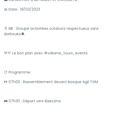
📅 Date : 19/03/2023
🔖 NB : Groupe activitées outdoors respectueux sans
darbouka🔕
💚💛 Le bon plan avec #vabene_tours_events
📑 Programme :
👬 07h00 : Rassemblement devant kiosque Agil TGM
🚌 07h30 : Départ vers Baezzina