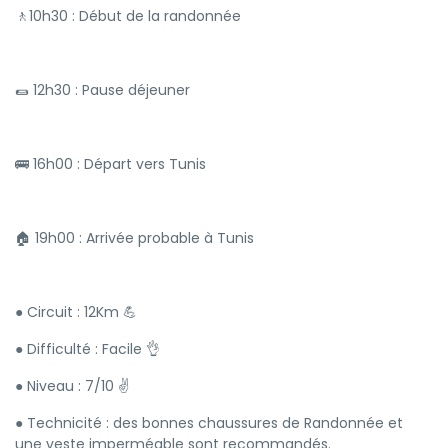
🚶10h30 : Début de la randonnée
🌯 12h30 : Pause déjeuner
🚌 16h00 : Départ vers Tunis
🏠 19h00 : Arrivée probable à Tunis
● Circuit : 12Km 💪
● Difficulté : Facile 👌
● Niveau : 7/10 ✌️
● Technicité : des bonnes chaussures de Randonnée et
une veste imperméable sont recommandés.