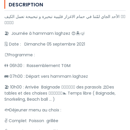
DESCRIPTION
الأحد الجاي لمّتنا في حمام الاغزاز قليبية تبحيرة و تبحبيحة تعمل الكيف 🏊‍♀️
🤽‍♂️💙💙
🏖 Journée à hammam laghzez 😍🏝🤿
🗓 Date : Dimanche 05 septembre 2021
📑Programme :
👬 06h30 : Rassemblement TGM
🚌 07h00 : Départ vers hammam laghzez
🏖 10h00 : Arrivée Baignade 🤽‍♀️🏊‍♂️🏊‍♀️ des parasols ⛱️Des
tables et des chaises 🏊‍♂️🍇🌷🏊‍♂️🏊 Temps libre ( Baignade,
Snorkeling, Beach ball ... )
🐟Déjeuner menu au choix :
✌️ Complet Poisson grillée