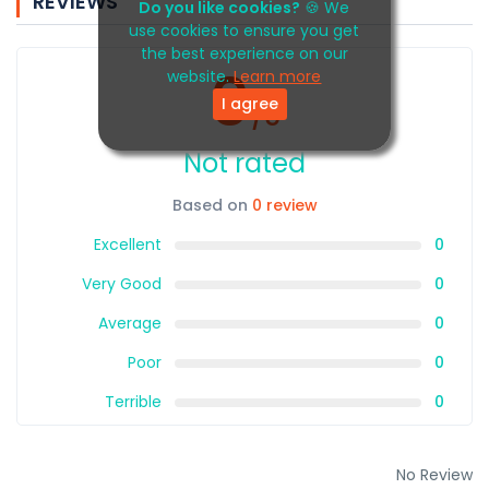
REVIEWS
Do you like cookies?
🍪 We
use cookies to ensure you get
the best experience on our
0
website.
Learn more
I agree
/5
Not rated
Based on
0 review
Excellent
0
Very Good
0
Average
0
Poor
0
Terrible
0
No Review