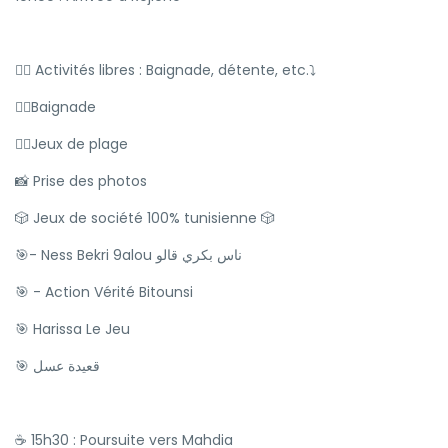
🏊‍♂️ Activités libres : Baignade, détente, etc.⤵️
🏊‍♂️Baignade
🤽‍♀️Jeux de plage
📸 Prise des photos
🎲 Jeux de société 100% tunisienne 🎲
🎯- Ness Bekri 9alou ناس بكري قالو
🎯 - Action Vérité Bitounsi
🎯 Harissa Le Jeu
🎯 قعيدة عسل
☕️ 15h30 : Poursuite vers Mahdia