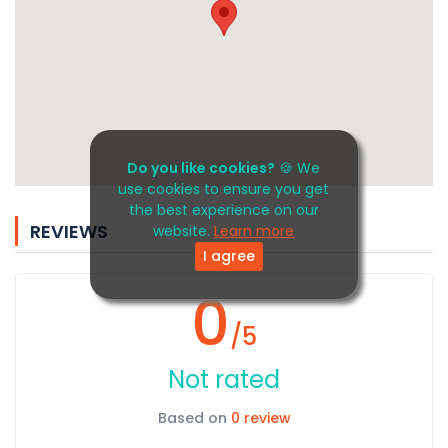
Do you like cookies?
🍪 We
use cookies to ensure you get
the best experience on our
REVIEWS
website.
Learn more
I agree
0
/5
Not rated
Based on
0 review