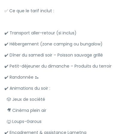
✅ Ce que le tarif inclut :
✔️ Transport aller-retour (si inclus)
✔️ Hébergement (zone camping ou bungalow)
✔️ Dîner du samedi soir – Poisson sauvage grillé
✔️ Petit-déjeuner du dimanche – Produits du terroir
✔️ Randonnée 🥾
✔️ Animations du soir :
🎲 Jeux de société
🎥 Cinéma plein air
🐺 Loups-Garous
✔️ Encadrement & assistance Lametna