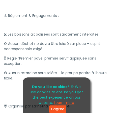
⚠️ Règlement & Engagements :
✖️ Les boissons alcoolisées sont strictement interdites.
♻️ Aucun déchet ne devra être laissé sur place – esprit
écoresponsable exigé.
⏳ Règle “Premier payé, premier servi” appliquée sans
exception.
🚫 Aucun retard ne sera toléré – le groupe partira à l’heure
fixée.
Do you like cookies?
🍪 We
use cookies to ensure you get
the best experience on our
website.
Learn more
🌟 Organisé par Lametna Outdoors 🍀
I agree