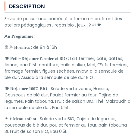
DESCRIPTION
Envie de passer une journée à la ferme en profitant des
ateliers pédagogiques , repas bio , jeux ..? 🌱🍽️
𝘼𝐮 𝐏𝐫𝐨𝐠𝐫𝐚𝐦𝐦𝐞 :
⏰🌞 𝐇𝐨𝐫𝐚𝐢𝐫𝐞𝐬 : de 9h à 16h
🍽️ 𝐏𝐞𝐭𝐢𝐭-𝐃é𝐣𝐞𝐮𝐧𝐞𝐫 𝐟𝐞𝐫𝐦𝐢𝐞𝐫 𝐞𝐭 𝐁𝐈𝐎 : Lait fermier, café, dattes,
tisane, eau 0.5L, confiture, huile d’olive, Miel, Œufs fermiers,
fromage fermier, figues séchées, mlawi à la semoule de
blé dur, Assida à la semoule de blé dur BIO .
🍽️ 𝐃é𝐣𝐞𝐮𝐧𝐞𝐫 𝟏𝟎𝟎% 𝐁𝐈𝐎 : Salade verte variée, Harissa,
Couscous de blé dur, Poulet fermier au four, Tajine de
légumes, Pain tabouna, Fruit de saison BIO, Thé, Makroudh à
la semoule de blé dur, Eau 0.5L.
👩‍👦𝐌𝐞𝐧𝐮 𝐞𝐧𝐟𝐚𝐧𝐭 : Salade verte BIO, Tajine de légumes,
couscous de blé dur, poulet fermier au four, pain tabouna
BI, Fruit de saison BIO, Eau 0.5L