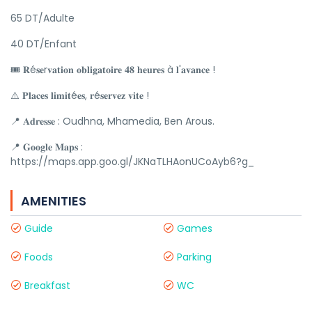
65 DT/Adulte
40 DT/Enfant
🎟️ 𝐑é𝐬𝐞r𝐯𝐚𝐭𝐢𝐨𝐧 𝐨𝐛𝐥𝐢𝐠𝐚𝐭𝐨𝐢𝐫𝐞 𝟒𝟖 𝐡𝐞𝐮𝐫𝐞𝐬 à 𝐥'𝐚𝐯𝐚𝐧𝐜𝐞 !
⚠️ 𝐏𝐥𝐚𝐜𝐞𝐬 𝐥𝐢𝐦𝐢𝐭é𝐞𝐬, 𝐫é𝐬𝐞𝐫𝐯𝐞𝐳 𝐯𝐢𝐭𝐞 !
📍 𝐀𝐝𝐫𝐞𝐬𝐬𝐞 : Oudhna, Mhamedia, Ben Arous.
📍 𝐆𝐨𝐨𝐠𝐥𝐞 𝐌𝐚𝐩𝐬 :
https://maps.app.goo.gl/JKNaTLHAonUCoAyb6?g_
AMENITIES
Guide
Games
Foods
Parking
Breakfast
WC