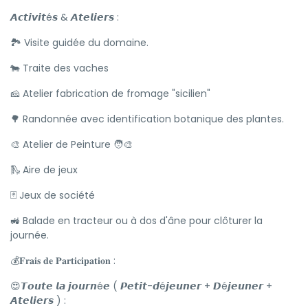
𝘼𝙘𝙩𝙞𝙫𝙞𝙩é𝙨 & 𝘼𝙩𝙚𝙡𝙞𝙚𝙧𝙨 :
🏞️ Visite guidée du domaine.
🐄 Traite des vaches
🧀 Atelier fabrication de fromage "sicilien"
🌳 Randonnée avec identification botanique des plantes.
🎨 Atelier de Peinture 🧑‍🎨
🛝 Aire de jeux
🃏 Jeux de société
🚜 Balade en tracteur ou à dos d'âne pour clôturer la
journée.
💰𝐅𝐫𝐚𝐢𝐬 𝐝𝐞 𝐏𝐚𝐫𝐭𝐢𝐜𝐢𝐩𝐚𝐭𝐢𝐨𝐧 :
😍𝙏𝙤𝙪𝙩𝙚 𝙡𝙖 𝙟𝙤𝙪𝙧𝙣é𝙚 ( 𝙋𝙚𝙩𝙞𝙩-𝙙é𝙟𝙚𝙪𝙣𝙚𝙧 + 𝘿é𝙟𝙚𝙪𝙣𝙚𝙧 +
𝘼𝙩𝙚𝙡𝙞𝙚𝙧𝙨 ) :