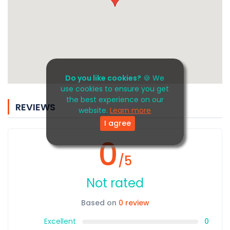
Do you like cookies?
🍪 We
use cookies to ensure you get
the best experience on our
REVIEWS
website.
Learn more
I agree
0
/5
Not rated
Based on
0 review
Excellent
0