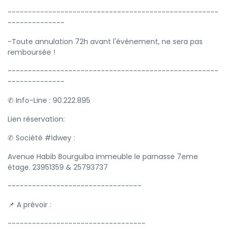
----------------------------------------------------
--------------
-Toute annulation 72h avant l'événement, ne sera pas
remboursée !
----------------------------------------------------
--------------
✆ Info-Line : 90.222.895
Lien réservation:
✆ Société #Idwey :
Avenue Habib Bourguiba immeuble le parnasse 7eme
étage. 23951359 & 25793737
---------------------------------
📌 A prévoir :
----------------------------------