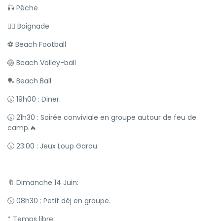
🎣 Pêche
🏊‍♂️ Baignade
⚽️ Beach Football
🏐 Beach Volley-ball
🏓 Beach Ball
🕠 19h00 : Diner.
🕠 21h30 : Soirée conviviale en groupe autour de feu de
camp.🔥
🕠 23:00 : Jeux Loup Garou.
🔖 Dimanche 14 Juin:
🕠 08h30 : Petit déj en groupe.
* Temps libre.