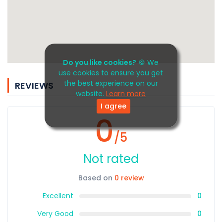
Do you like cookies?
🍪 We
use cookies to ensure you get
the best experience on our
REVIEWS
website.
Learn more
I agree
0
/5
Not rated
Based on
0 review
Excellent
0
Very Good
0