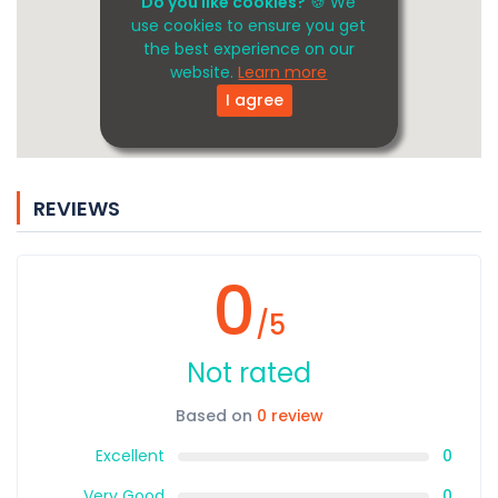
Do you like cookies?
🍪 We
use cookies to ensure you get
the best experience on our
website.
Learn more
I agree
REVIEWS
0
/5
Not rated
Based on
0 review
Excellent
0
Very Good
0