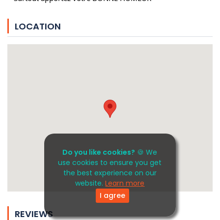
LOCATION
Do you like cookies?
🍪 We
use cookies to ensure you get
the best experience on our
website.
Learn more
I agree
REVIEWS