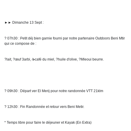
►► Dimanche 13 Sept :
? 07h30 : Petit déj bien garnie fourni par notre partenaire Outdoors Beni Mtir 
qui ce compose de :
?lait, ?œuf 3arbi, ☕café du miel, ?huile d'olive, ?Mleoui beurre.
? 09h30 : Départ ver El Merij pour notre randonnée VTT 21klm
? 12h30 : Fin Randonnée et retour vers Beni Metir.
* Temps libre pour faire le déjeuner et Kayak (En Extra)