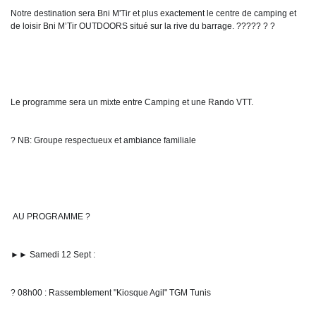
Notre destination sera Bni M'Tir et plus exactement le centre de camping et 
de loisir Bni M’Tir OUTDOORS situé sur la rive du barrage. ????? ? ? 
Le programme sera un mixte entre Camping et une Rando VTT.
? NB: Groupe respectueux et ambiance familiale
 AU PROGRAMME ?
►► Samedi 12 Sept :
? 08h00 : Rassemblement "Kiosque Agil" TGM Tunis