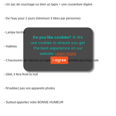
- Un sac de couchage ou bien un tapis + une couverture légère
- De l'eau pour 2 jours (minimum 3 litres par personne)
- Lampe torche
Do you like cookies?
🍪 We
use cookies to ensure you get
- matelas
the best experience on our
website.
Learn more
I agree
- Chaussures de marche ou espadrilles avec semelle pas trop plate
- Gilet, il fera froid la nuit
- N'oubliez pas vos appareils photos
- Surtout apportez votre BONNE HUMEUR