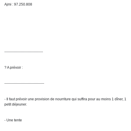
Ajmi : 97.250.808
---------------------------------
? A prévoir :
----------------------------------
- Il faut prévoir une provision de nourriture qui suffira pour au moins 1 dîner, 1 
petit déjeuner.
- Une tente