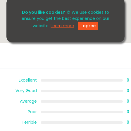
Do you like cookies?
🍪 We use cookies to
ensure you get the best experience on our
website.
Learn more
I agree
Excellent
0
Very Good
0
Average
0
Poor
0
Terrible
0