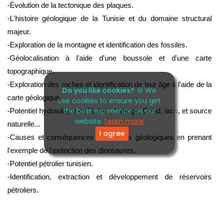
-Évolution de la tectonique des plaques.
-L'histoire géologique de la Tunisie et du domaine structural 
majeur.
-Exploration de la montagne et identification des fossiles.
-Géolocalisation à l'aide d'une boussole et d'une carte 
topographique.
-Exploration des roches et identification de leur âge à l'aide de la 
Do you like cookies?
🍪 We
carte géologique.
use cookies to ensure you get
the best experience on our
-Potentiel hydraulique en Tunisie, barrage, Oued, lacs, et source 
website.
Learn more
naturelle...
I agree
-Causes et conséquences des crises géologiques en prenant 
l'exemple de l'extinction des dinosaures.
-Potentiel pétrolier tunisien. 
-Identification, extraction et développement de réservoirs 
pétroliers.