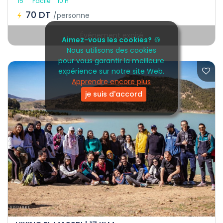
15
Facile
10 H
70 DT
/personne
Événement expiré
Aimez-vous les cookies?
🍪
Nous utilisons des cookies
pour vous garantir la meilleure
expérience sur notre site Web.
Apprendre encore plus
je suis d'accord