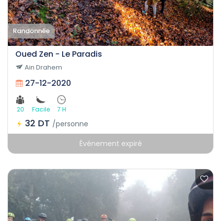
Randonnée
Oued Zen - Le Paradis
Ain Drahem
27-12-2020
20
Facile
7 H
32 DT
/personne
Événement expiré