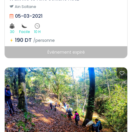
Ain Soltane
05-03-2021
30
Facile
10 H
190 DT
/personne
Événement expiré