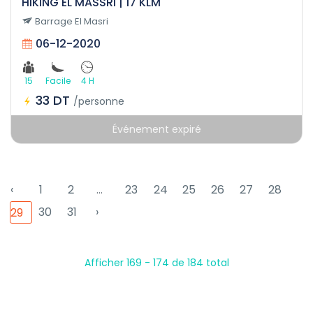
HIKING EL MASSRI | 17 KLM
Barrage El Masri
06-12-2020
15
Facile
4 H
33 DT
/personne
Événement expiré
‹
1
2
...
23
24
25
26
27
28
30
31
›
29
Afficher 169 - 174 de 184 total