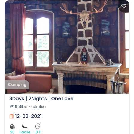
Camping
3Days | 2Nights | One Love
Retiba - takelsa
12-02-2021
20
Facile
10 H