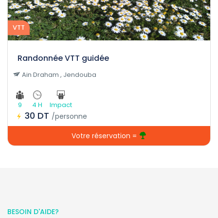
VTT
Randonnée VTT guidée
Ain Draham , Jendouba
9
4 H
Impact
30 DT
/personne
Votre réservation =
BESOIN D'AIDE?