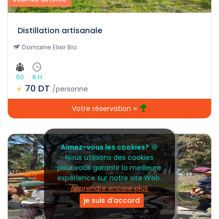
Distillation artisanale
Domaine Elixir Bio
50
8 H
70 DT
/personne
Votre réservation =
Aimez-vous les cookies?
🍪
Nous utilisons des cookies
pour vous garantir la meilleure
expérience sur notre site Web.
Apprendre encore plus
je suis d'accord